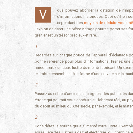
Vous pouvez aborder la datation de n’importe quelle antiquité comme un travail fastidieux et long ou une chasse au trésor
d’informations historiques. Quoi qu’il en so
cependant des
moyens de déduire vous-même
l’exploit de dater une pièce vintage pourrait porter ses fr
grenier est un trésor précieux et rare.
1
Regardez sur chaque pouce de l’appareil d’éclairage p
bonne référence pour plus d’informations. Prenez une
rencontrerez un autre lustre du même fabricant. Un exem
le timbre ressemblant à la forme d’une cravate sur la mani
2
Passez au crible d’anciens catalogues, des publicités d
étroite qui pourrait vous conduire au fabricant réel, au pa
du début au milieu du XXe siècle, par exemple, et le matér
3
Considérez la source qui a alimenté votre lustre. Exemp
après l’ère des lustres à gaz et électrique, qui combinaie