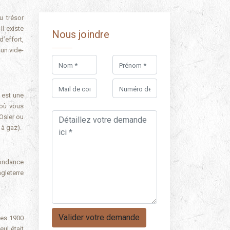
Il existe
Nous joindre
d’effort,
 un vide-
 est une
 où vous
Osler ou
 à gaz).
pondance
ngleterre
ées 1900
eul était