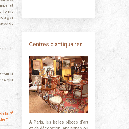
ampe ait
ne forme
rie à gaz
 avec de
Centres d’antiquaires
 famille
 tout le
t ce que
de la
dre ?
A Paris, les belles pièces d’art
et de décoration, anciennes ou