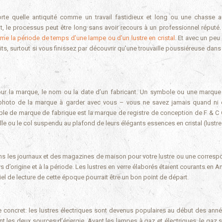
it, le processus peut être long sans avoir recours à un professionnel réputé. 
 la période de temps d’une lampe ou d’un lustre en cristal
. Et avec un peu 
uits, surtout si vous finissez par découvrir qu’une trouvaille poussiéreuse dans
our la marque, le nom ou la date d’un fabricant. Un symbole ou une marque
 photo de la marque à garder avec vous – vous ne savez jamais quand ni
ple de marque de fabrique est la marque de registre de conception de F & C 
lle ou le col suspendu au plafond de leurs élégants essences en cristal (lustre
ans les journaux et des magazines de maison pour votre lustre ou une corres
ys d’origine et à la période. Les lustres en verre élaborés étaient courants en A
iel de lecture de cette époque pourrait être un bon point de départ.
le concret: les lustres électriques sont devenus populaires au début des ann
nt les deux sources d’énergie. Avant les lampes à gaz et électriques, le gaz s