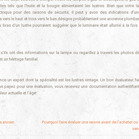
des tels que l’huile et la bougie alimentaient les lustres. Bien que votre l
rique pour des raisons de sécurité, il peut y avoir des indications d’u
tés vers le haut et trois vers le bas désigne probablement une ancienne plombe
bras d’un lustre pourraient suggérer que le luminaire était allumé à la fois
ils ont des informations sur la lampe ou regardez à travers les photos de
t un héritage familial.
e un expert dont la spécialité est les lustres vintage. Un bon évaluateur fait
ous payez pour une évaluation, vous recevrez une documentation authentifian
eur actuelle et l’âge.
e ancien
Pourquoi faire évaluer une œuvre avant de l’acheter ou 
ven